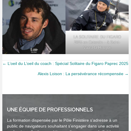
LA SOLITAIRE DU FIGARO
2025 en Cotentin – à Saint-
Vaast-la-Hougue
Posts
← L’oeil du L’oeil du coach : Spécial Solitaire du Figaro Paprec 2025
Alexis Loison : La persévérance récompensée →
navigation
UNE ÉQUIPE DE PROFESSIONNELS
La formation dispensée par le Pôle Finistère s’adresse à un
public de navigateurs souhaitant s’engager dans une activité