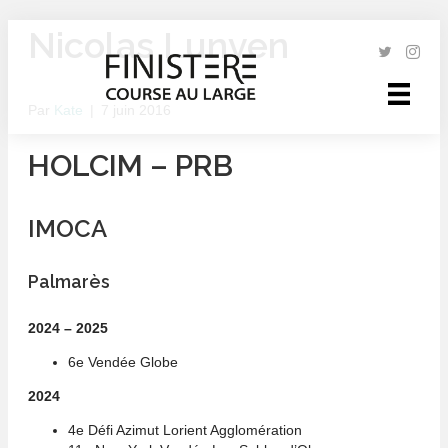
Nicolas Lunven
Par
Kate
|
7 juin 2016
HOLCIM – PRB
IMOCA
Palmarès
2024 – 2025
6e Vendée Globe
2024
4e Défi Azimut Lorient Agglomération