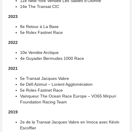
11e New-York Vendée Les Sables d’Olonne
14e The Transat CIC
2023
8e Retour à La Base
5e Rolex Fastnet Race
2022
10e Vendée Arctique
4e Guyader Bermudes 1000 Race
2021
5e Transat Jacques Vabre
6e Défi Azimut – Lorient Agglomération
5e Rolex Fastnet Race
Vainqueur The Ocean Race Europe – VO65 Mirpuri
Foundation Racing Team
2019
2e de la Transat Jacques Vabre en Imoca avec Kévin
Escoffier