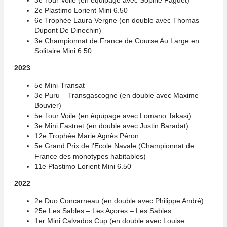
3e Tour Voile (en équipage avec Sophie Faguet)
2e Plastimo Lorient Mini 6.50
6e Trophée Laura Vergne (en double avec Thomas
Dupont De Dinechin)
3e Championnat de France de Course Au Large en
Solitaire Mini 6.50
2023
5e Mini-Transat
3e Puru – Transgascogne (en double avec Maxime
Bouvier)
5e Tour Voile (en équipage avec Lomano Takasi)
3e Mini Fastnet (en double avec Justin Baradat)
12e Trophée Marie Agnès Péron
5e Grand Prix de l’Ecole Navale (Championnat de
France des monotypes habitables)
11e Plastimo Lorient Mini 6.50
2022
2e Duo Concarneau (en double avec Philippe André)
25e Les Sables – Les Açores – Les Sables
1er Mini Calvados Cup (en double avec Louise